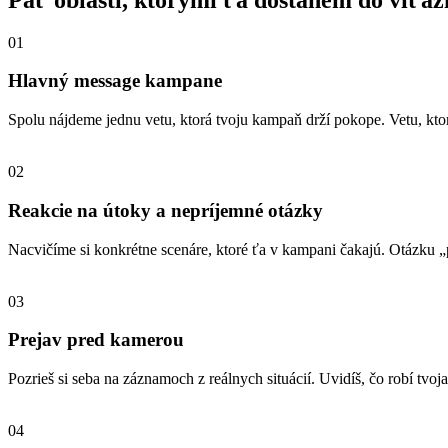
01
Hlavný message kampane
Spolu nájdeme jednu vetu, ktorá tvoju kampaň drží pokope. Vetu, kto
02
Reakcie na útoky a nepríjemné otázky
Nacvičíme si konkrétne scenáre, ktoré ťa v kampani čakajú. Otázku „p
03
Prejav pred kamerou
Pozrieš si seba na záznamoch z reálnych situácií. Uvidíš, čo robí tvoj
04