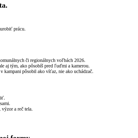
ta.
 urobiť prácu.
 komunálnych či regionálnych voľbách 2026.
le aj tým, ako pôsobíš pred ľuďmi a kamerou.
i v kampani pôsobil ako víťaz, nie ako uchádzač.
äť.
 sami.
výzor a reč tela.
nej formy.