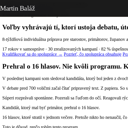
Martin Baláž
Kvalifikuj sa na spoluprácu →
Komunálne a regionálne voľby 2026
Voľby vyhrávajú tí, ktorí
ustoja debatu, ú
8-týždňová individuálna príprava pre starostov, primátorov, županov 
17 rokov v samospráve
·
30 zrealizovaných kampaní
·
82 % úspešnos
Kvalifikovať sa do spolupráce
→
Pozrieť, čo spolupráca obsahuje
Poz
Prehral o 16 hlasov.
Nie kvôli programu. K
V poslednej kampani som sledoval kandidáta, ktorý bol jeden z dvoch 
V debate pred 700 voličmi začal čítať pripravený text. Z papiera. So
Súperi rozprávali spontánne. Pozerali sa ľuďom do očí. Reagovali rýc
Kandidát, ktorý mal byť primátor, prehral o
16 hlasov
.
16 hlasov, ktoré stratil v jednom večere. Pretože nikto ho nenaučil, čo
Toto je dôvod, prečo robím tento program.