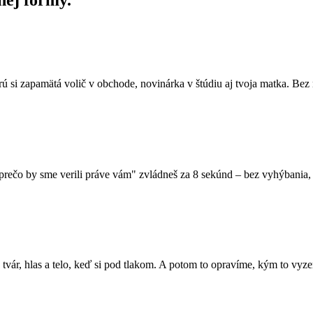
rú si zapamätá volič v obchode, novinárka v štúdiu aj tvoja matka. B
rečo by sme verili práve vám" zvládneš za 8 sekúnd – bez vyhýbania, b
a tvár, hlas a telo, keď si pod tlakom. A potom to opravíme, kým to vyze