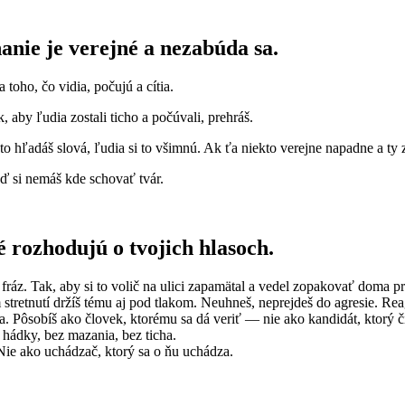
anie je verejné a nezabúda sa.
 toho, čo vidia, počujú a cítia.
aby ľudia zostali ticho a počúvali, prehráš.
o hľadáš slová, ľudia si to všimnú. Ak ťa niekto verejne napadne a ty z
 si nemáš kde schovať tvár.
 rozhodujú o tvojich hlasoch.
fráz. Tak, aby si to volič na ulici zapamätal a vedel zopakovať doma pri
retnutí držíš tému aj pod tlakom. Neuhneš, neprejdeš do agresie. Reagu
. Pôsobíš ako človek, ktorému sa dá veriť — nie ako kandidát, ktorý čí
hádky, bez mazania, bez ticha.
 Nie ako uchádzač, ktorý sa o ňu uchádza.