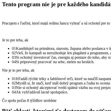
Tento program nie je pre
každého
kandidá
Pracujem s ľuďmi, ktorí majú reálnu šancu vyhrať a sú ochotní pre to
Je to pre teba, ak
01
Kandiduješ na primátora, starostu, župana alebo poslanca v
02
Vieš, že kampaň sa nerozhoduje len plagátmi a programom, a
03
Si ochotný investovať čas, energiu aj peniaze do toho, aby s
04
Si pripravený pracovať na sebe, nielen na heslách.
Nie je to pre teba, ak
01
Hľadáš rýchle triky a šablónové reči, ktoré sa naučíš naspam
02
Myslíš si, že stačí, keď máš dobrý program a ľudia to ocenia
03
Nie si ochotný akceptovať tvrdú spätnú väzbu na svoj prejav, 
04
Ak vyhľadávaš lacné spolupráce.
Čo spolu počas 8 týždňov urobíme
Päť oblastí, ktorými ťa dostanem
do víťaz