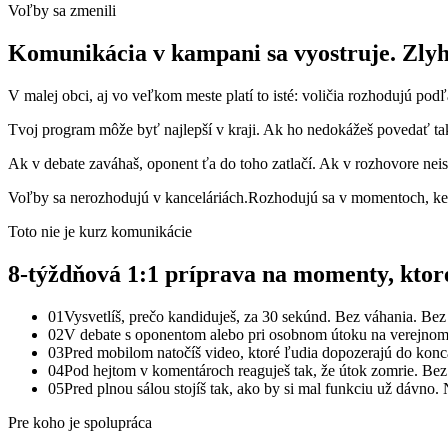
Voľby sa zmenili
Komunikácia v kampani sa vyostruje.
Zlyh
V malej obci, aj vo veľkom meste platí to isté: voličia rozhodujú podľa
Tvoj program môže byť najlepší v kraji. Ak ho nedokážeš povedať tak, 
Ak v debate zaváhaš, oponent ťa do toho zatlačí. Ak v rozhovore neist
Voľby sa nerozhodujú v kanceláriách.
Rozhodujú sa v momentoch, keď
Toto nie je kurz komunikácie
8-týždňová
1:1 príprava na momenty, ktoré
01
Vysvetlíš, prečo kandiduješ, za 30 sekúnd. Bez váhania. Bez 
02
V debate s oponentom alebo pri osobnom útoku na verejnom st
03
Pred mobilom natočíš video, ktoré ľudia dopozerajú do konca
04
Pod hejtom v komentároch reaguješ tak, že útok zomrie. Bez 
05
Pred plnou sálou stojíš tak, ako by si mal funkciu už dávno.
Pre koho je spolupráca