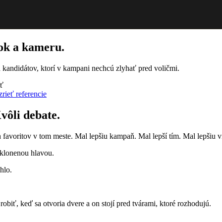
tok a kameru.
a kandidátov, ktorí v kampani nechcú zlyhať pred voličmi.
ť
rieť referencie
vôli debate.
favoritov v tom meste. Mal lepšiu kampaň. Mal lepší tím. Mal lepšiu v
 sklonenou hlavou.
hlo.
 robiť, keď sa otvoria dvere a on stojí pred tvárami, ktoré rozhodujú.